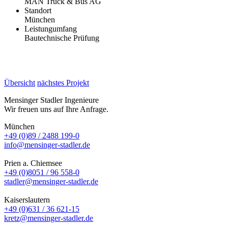
MAN Truck & Bus AG
Standort
München
Leistungumfang
Bautechnische Prüfung
Übersicht
nächstes Projekt
Mensinger Stadler Ingenieure
Wir freuen uns auf Ihre Anfrage.
München
+49 (0)89 / 2488 199-0
info@mensinger-stadler.de
Prien a. Chiemsee
+49 (0)8051 / 96 558-0
stadler@mensinger-stadler.de
Kaiserslautern
+49 (0)631 / 36 621-15
kretz@mensinger-stadler.de