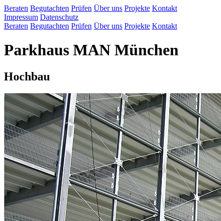
Beraten
Begutachten
Prüfen
Über uns
Projekte
Kontakt
Impressum
Datenschutz
Beraten
Begutachten
Prüfen
Über uns
Projekte
Kontakt
Parkhaus MAN München
Hochbau